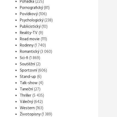
Pohádka
(225)
Pornografický
(81)
Povídkový
(106)
Psychologický
(238)
Publicistický
(10)
Reality-TV
(9)
Road movie
(111)
Rodinny
(1 740)
Romantický
(3 060)
Sci-fi
(1 869)
Soutěžní
(2)
Sportovní
(606)
Stand-up
(6)
Talk-show
(4)
Taneční
(27)
Thriller
(5 435)
Válečný
(642)
Western
(163)
Životopisny
(1 389)