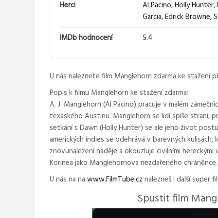
Herci
Al Pacino
,
Holly Hunter
,
Garcia
,
Edrick Browne
,
S
IMDb hodnocení
5.4
U nás naleznete film Manglehorn zdarma ke stažení p
Popis k filmu Manglehorn ke stažení zdarma:
A. J. Manglehorn (Al Pacino) pracuje v malém zámečnic
texaského Austinu. Manglehorn se lidí spíše straní, 
setkání s Dawn (Holly Hunter) se ale jeho život post
amerických indies se odehrává v barevných kulisách, 
znovunalezení naděje a okouzluje civilními hereckými
Korinea jako Manglehornova nezdařeného chráněnce.
U nás na na
www.FilmTube.cz
nalezneš i další super fi
Spustit film Man