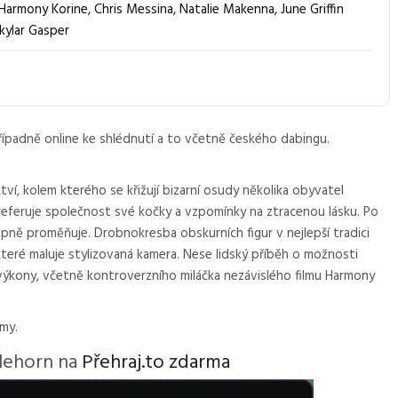
Harmony Korine
,
Chris Messina
,
Natalie Makenna
,
June Griffin
kylar Gasper
řípadně online ke shlédnutí a to včetně českého dabingu.
tví, kolem kterého se křižují bizarní osudy několika obyvatel
preferuje společnost své kočky a vzpomínky na ztracenou lásku. Po
upně proměňuje. Drobnokresba obskurních figur v nejlepší tradici
které maluje stylizovaná kamera. Nese lidský příběh o možnosti
 výkony, včetně kontroverzního miláčka nezávislého filmu Harmony
lmy.
glehorn na
Přehraj.to zdarma