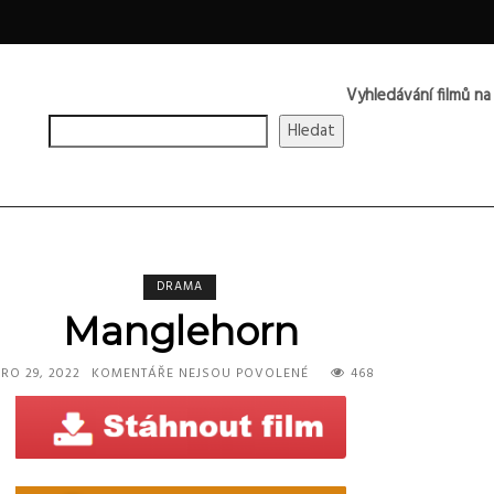
Vyhledávání filmů na
Hledat
DRAMA
Manglehorn
U
PRO 29, 2022
KOMENTÁŘE NEJSOU POVOLENÉ
468
TEXTU
S
NÁZVEM
MANGLEHORN