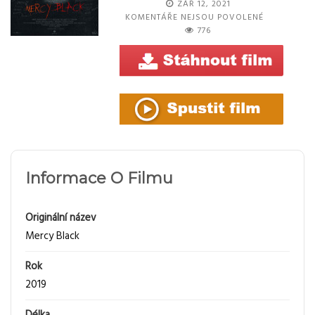
ZÁŘ 12, 2021
U
KOMENTÁŘE NEJSOU POVOLENÉ
TEXTU
776
S
NÁZVEM
MERCY
BLACK
Informace O Filmu
Originální název
Mercy Black
Rok
2019