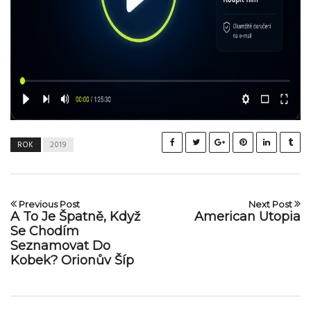
ROK
2019
Previous Post
Next Post
A To Je Špatně, Když
American Utopia
Se Chodím
Seznamovat Do
Kobek? Orionův Šíp