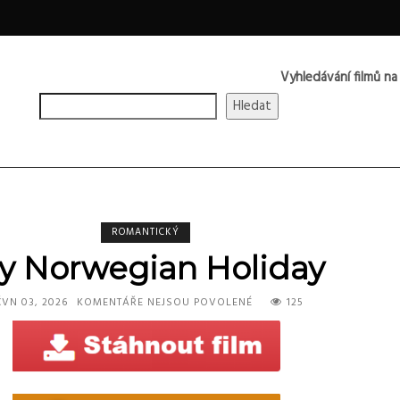
Vyhledávání filmů na
Hledat
ROMANTICKÝ
y Norwegian Holiday
U
ČVN 03, 2026
KOMENTÁŘE NEJSOU POVOLENÉ
125
TEXTU
S
NÁZVEM
MY
NORWEGIAN