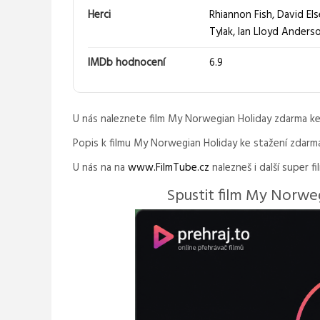
Herci
Rhiannon Fish
,
David El
Tylak
,
Ian Lloyd Anders
IMDb hodnocení
6.9
U nás naleznete film My Norwegian Holiday zdarma ke
Popis k filmu My Norwegian Holiday ke stažení zdarm
U nás na na
www.FilmTube.cz
nalezneš i další super fi
Spustit film My Norwe