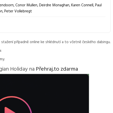
sendoorn
,
Conor Mullen
,
Deirdre Monaghan
,
Karen Connell
,
Paul
on
,
Peter Vollebregt
 stažení případně online ke shlédnutí a to včetně českého dabingu.
a:
lmy.
gian Holiday na
Přehraj.to zdarma