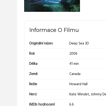
Informace O Filmu
Originální název
Deep Sea 3D
Rok
2006
Délka
41 min
Země
Canada
Režie
Howard Hall
Herci
Kate Winslet
,
Johnny D
IMDb hodnocení
6.6