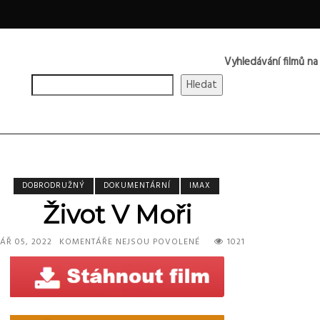
Vyhledávání filmů na
Hledat
DOBRODRUŽNÝ
DOKUMENTÁRNÍ
IMAX
Život V Moři
U
ÁŘ 05, 2022
KOMENTÁŘE NEJSOU POVOLENÉ
1021
TEXTU
S
NÁZVEM
ŽIVOT
V