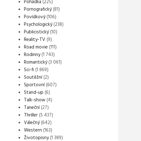
Pohádka
(225)
Pornografický
(81)
Povídkový
(106)
Psychologický
(238)
Publicistický
(10)
Reality-TV
(9)
Road movie
(111)
Rodinny
(1 743)
Romantický
(3 061)
Sci-fi
(1 869)
Soutěžní
(2)
Sportovní
(607)
Stand-up
(6)
Talk-show
(4)
Taneční
(27)
Thriller
(5 437)
Válečný
(642)
Western
(163)
Životopisny
(1 389)