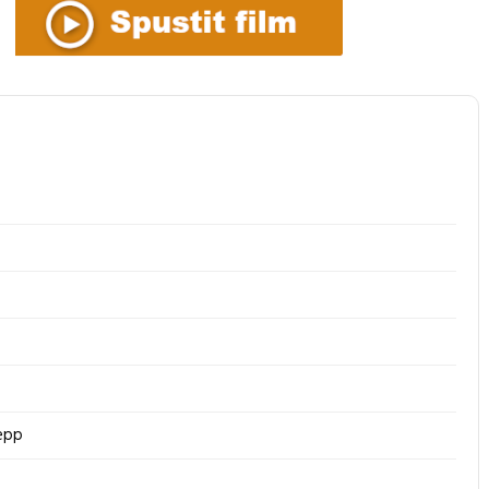
MOŘI
epp