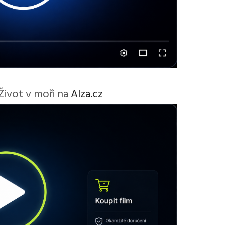
 Život v moři na
Alza.cz